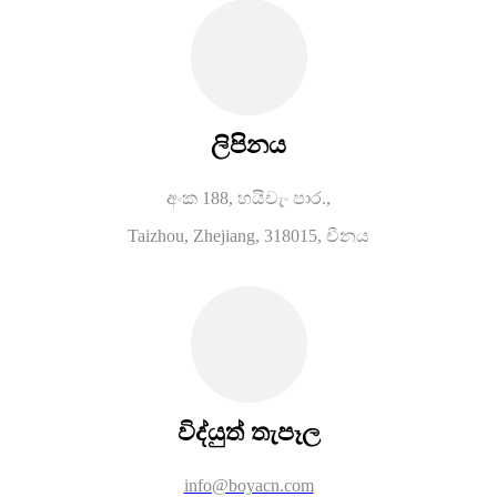
ලිපිනය
අංක 188, හයිචැං පාර.,
Taizhou, Zhejiang, 318015, චීනය
විද්යුත් තැපෑල
info@boyacn.com