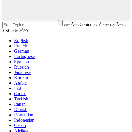
සෙවීමට enter හෝ වසා දැමීමට
ESC ඔබන්න
English
French
German
Portuguese
Spanish
Russian
Japanese
Korean
Arabic
Irish
Greek
Turkish
Italian
Danish
Romanian
Indonesian
Czech
Afrikaans