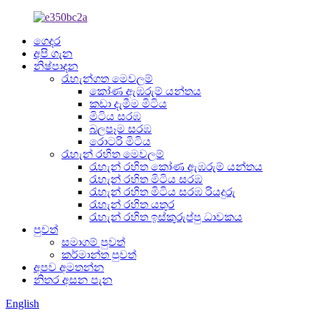
ගෙදර
අපි ගැන
නිෂ්පාදන
රැහැන්ගත මෙවලම්
කෝණ ඇඹරුම් යන්තය
කඩා දැමීම මිටිය
මිටිය සරඹ
බලපෑම සරඹ
රොටරි මිටිය
රැහැන් රහිත මෙවලම්
රැහැන් රහිත කෝණ ඇඹරුම් යන්තය
රැහැන් රහිත මිටිය සරඹ
රැහැන් රහිත මිටිය සරඹ රියදුරු
රැහැන් රහිත යතුර
රැහැන් රහිත ඉස්කුරුප්පු ධාවකය
පුවත්
සමාගම් පුවත්
කර්මාන්ත පුවත්
අපව අමතන්න
නිතර අසන පැන
English