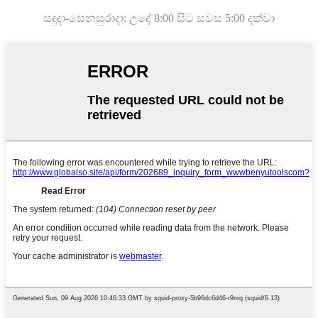
සඳුදා-සෙනසුරාදා: උදේ 8:00 සිට සවස 5:00 දක්වා