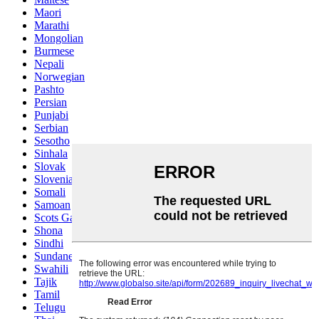
Maori
Marathi
Mongolian
Burmese
Nepali
Norwegian
Pashto
Persian
Punjabi
Serbian
Sesotho
Sinhala
Slovak
Slovenian
Somali
Samoan
Scots Gaelic
Shona
Sindhi
Sundanese
Swahili
Tajik
Tamil
Telugu