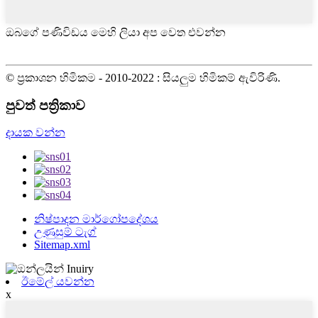
ඔබගේ පණිවිඩය මෙහි ලියා අප වෙත එවන්න
© ප්‍රකාශන හිමිකම - 2010-2022 : සියලුම හිමිකම් ඇවිරිණි.
පුවත් පත්‍රිකාව
දායක වන්න
නිෂ්පාදන මාර්ගෝපදේශය
උණුසුම් ටැග්
Sitemap.xml
ඊමේල් යවන්න
x