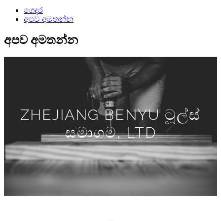
ගෙදර
අපව අමතන්න
අපව අමතන්න
ZHEJIANG BENYU ටූල්ස්
සමාගම, LTD