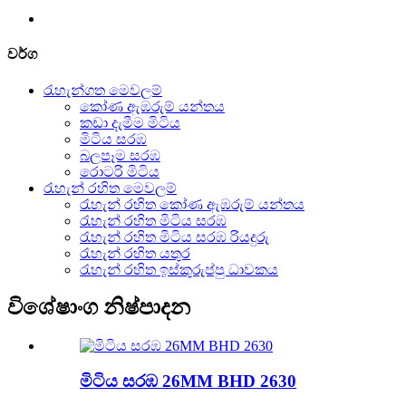
වර්ග
රැහැන්ගත මෙවලම්
කෝණ ඇඹරුම් යන්තය
කඩා දැමීම මිටිය
මිටිය සරඹ
බලපෑම සරඹ
රොටරි මිටිය
රැහැන් රහිත මෙවලම්
රැහැන් රහිත කෝණ ඇඹරුම් යන්තය
රැහැන් රහිත මිටිය සරඹ
රැහැන් රහිත මිටිය සරඹ රියදුරු
රැහැන් රහිත යතුර
රැහැන් රහිත ඉස්කුරුප්පු ධාවකය
විශේෂාංග නිෂ්පාදන
මිටිය සරඹ 26MM BHD 2630