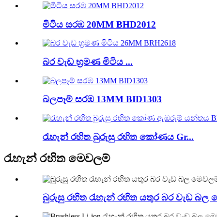
මිටිය සරඹ 20MM BHD2012
බර වැඩ භ්‍රමණ මිටිය ...
බලපෑම් සරඹ 13MM BID1303
රැහැන් රහිත බුරුසු රහිත කෝණය Gr...
රැහැන් රහිත මෙවලම්
බුරුසු රහිත රැහැන් රහිත යතුර බර වැඩ බල 