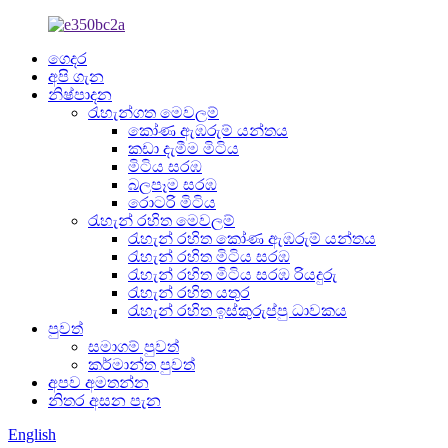
ගෙදර
අපි ගැන
නිෂ්පාදන
රැහැන්ගත මෙවලම්
කෝණ ඇඹරුම් යන්තය
කඩා දැමීම මිටිය
මිටිය සරඹ
බලපෑම සරඹ
රොටරි මිටිය
රැහැන් රහිත මෙවලම්
රැහැන් රහිත කෝණ ඇඹරුම් යන්තය
රැහැන් රහිත මිටිය සරඹ
රැහැන් රහිත මිටිය සරඹ රියදුරු
රැහැන් රහිත යතුර
රැහැන් රහිත ඉස්කුරුප්පු ධාවකය
පුවත්
සමාගම් පුවත්
කර්මාන්ත පුවත්
අපව අමතන්න
නිතර අසන පැන
English