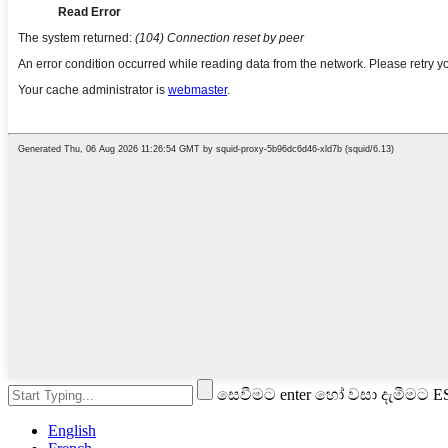
සෙවීමට enter හෝ වසා දැමීමට 
English