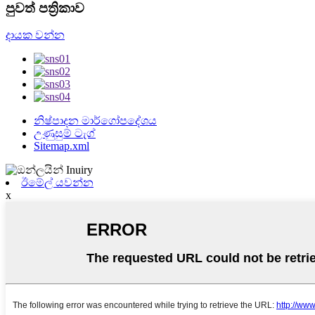
පුවත් පත්‍රිකාව
දායක වන්න
නිෂ්පාදන මාර්ගෝපදේශය
උණුසුම් ටැග්
Sitemap.xml
ඊමේල් යවන්න
x