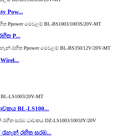
ty Pow...
හිත P...
Wirel...
ු ධාවකය BL-LS100...
/ රැහැන් රහිත සරඹ...