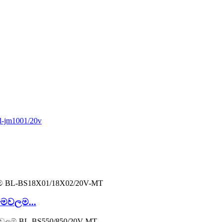
මෙවලම...