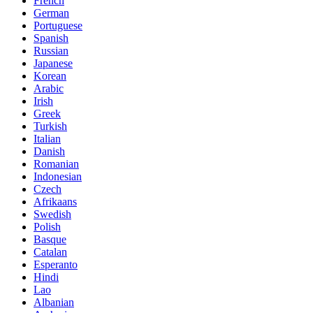
French
German
Portuguese
Spanish
Russian
Japanese
Korean
Arabic
Irish
Greek
Turkish
Italian
Danish
Romanian
Indonesian
Czech
Afrikaans
Swedish
Polish
Basque
Catalan
Esperanto
Hindi
Lao
Albanian