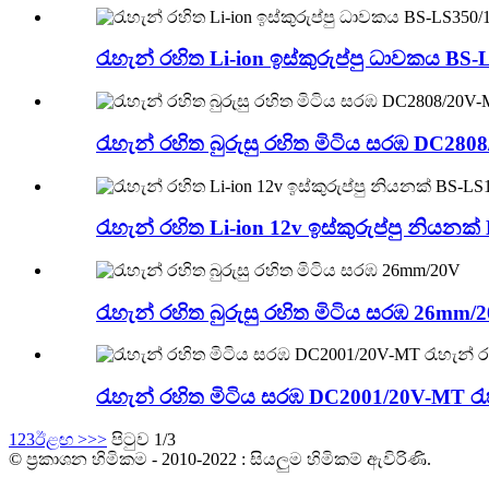
රැහැන් රහිත Li-ion ඉස්කුරුප්පු ධාවකය BS-
රැහැන් රහිත බුරුසු රහිත මිටිය සරඹ DC28
රැහැන් රහිත Li-ion 12v ඉස්කුරුප්පු නියනක
රැහැන් රහිත බුරුසු රහිත මිටිය සරඹ 26mm/
රැහැන් රහිත මිටිය සරඹ DC2001/20V-MT රැහ
1
2
3
ඊළඟ >
>>
පිටුව 1/3
© ප්‍රකාශන හිමිකම - 2010-2022 : සියලුම හිමිකම් ඇවිරිණි.