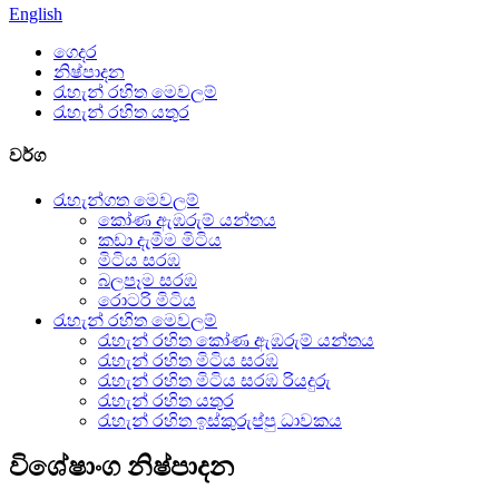
English
ගෙදර
නිෂ්පාදන
රැහැන් රහිත මෙවලම්
රැහැන් රහිත යතුර
වර්ග
රැහැන්ගත මෙවලම්
කෝණ ඇඹරුම් යන්තය
කඩා දැමීම මිටිය
මිටිය සරඹ
බලපෑම සරඹ
රොටරි මිටිය
රැහැන් රහිත මෙවලම්
රැහැන් රහිත කෝණ ඇඹරුම් යන්තය
රැහැන් රහිත මිටිය සරඹ
රැහැන් රහිත මිටිය සරඹ රියදුරු
රැහැන් රහිත යතුර
රැහැන් රහිත ඉස්කුරුප්පු ධාවකය
විශේෂාංග නිෂ්පාදන