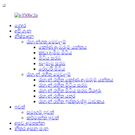
ය
ගෙදර
අපි ගැන
නිෂ්පාදන
රැහැන්ගත මෙවලම්
කෝණ ඇඹරුම් යන්තය
කඩා දැමීම මිටිය
මිටිය සරඹ
බලපෑම සරඹ
රොටරි මිටිය
රැහැන් රහිත මෙවලම්
රැහැන් රහිත කෝණ ඇඹරුම් යන්තය
රැහැන් රහිත මිටිය සරඹ
රැහැන් රහිත මිටිය සරඹ රියදුරු
රැහැන් රහිත යතුර
රැහැන් රහිත ඉස්කුරුප්පු ධාවකය
පුවත්
සමාගම් පුවත්
කර්මාන්ත පුවත්
අපව අමතන්න
නිතර අසන පැන